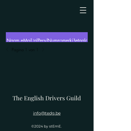
Naam
eMail
AantalPersonen
LidNummer
Opmerking
Betaald
Pagina 1 van 1
Ronny
No
verschueren.ronny@pandora.be
2
421
Verschueren
The English Drivers Guild
info@tedg.be
©2024 by stEmE.